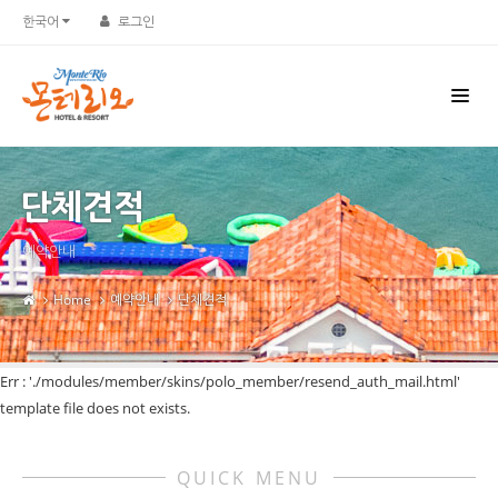
한국어
로그인
단체견적
예약안내
Home
예약안내
단체견적
Err : './modules/member/skins/polo_member/resend_auth_mail.html'
template file does not exists.
QUICK MENU