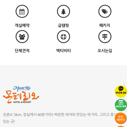
객실예약
글램핑
패키지
단체견적
액티비티
오시는길
강촌IC 5km, 잠실에서 40분거리!! 짜릿한 레져와 맛있는 먹거리, 그리고 휴식이
있는 곳!