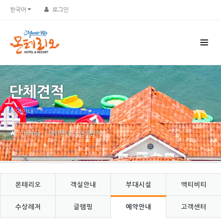
Sketchbook5, 스케치북5
Sketchbook5, 스케치북5
한국어
로그인
단체견적
예약안내
Home
예약안내
단체견적
몬테리오
객실안내
부대시설
액티비티
수상레저
글램핑
예약안내
고객센터