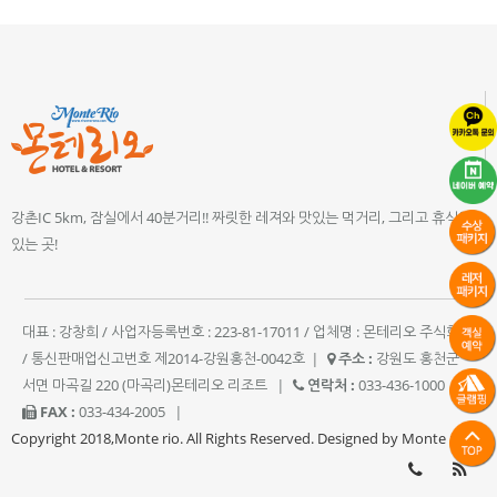
강촌IC 5km, 잠실에서 40분거리!! 짜릿한 레져와 맛있는 먹거리, 그리고 휴식이
있는 곳!
대표 : 강창희 / 사업자등록번호 : 223-81-17011 / 업체명 : 몬테리오 주식회사
/ 통신판매업신고번호 제2014-강원홍천-0042호
|
주소 :
강원도 홍천군
서면 마곡길 220 (마곡리)몬테리오 리조트
|
연락처 :
033-436-1000
|
FAX :
033-434-2005
|
Copyright 2018,Monte rio. All Rights Reserved. Designed by Monte rio.