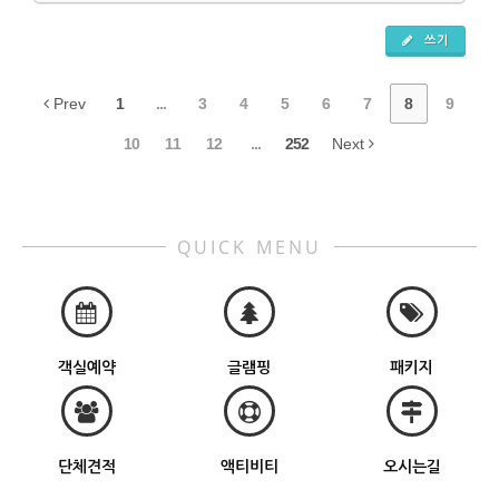
쓰기
Prev
1
...
3
4
5
6
7
8
9
10
11
12
...
252
Next
QUICK MENU
객실예약
글램핑
패키지
단체견적
액티비티
오시는길