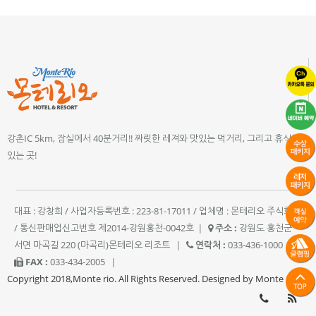
강촌IC 5km, 잠실에서 40분거리!! 짜릿한 레져와 맛있는 먹거리, 그리고 휴식이
있는 곳!
대표 : 강창희 / 사업자등록번호 : 223-81-17011 / 업체명 : 몬테리오 주식회사
/ 통신판매업신고번호 제2014-강원홍천-0042호
|
주소 :
강원도 홍천군
서면 마곡길 220 (마곡리)몬테리오 리조트
|
연락처 :
033-436-1000
|
FAX :
033-434-2005
|
Copyright 2018,Monte rio. All Rights Reserved. Designed by Monte rio.