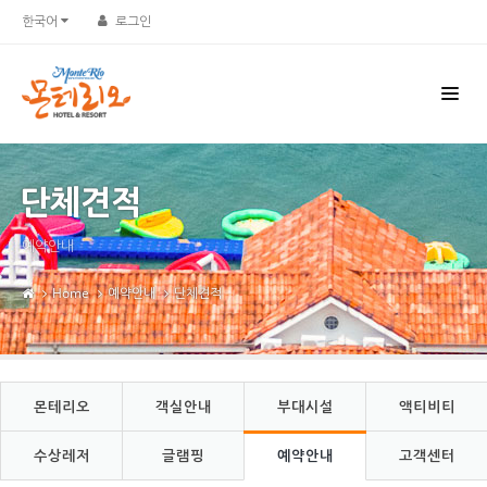
Sketchbook5, 스케치북5
Sketchbook5, 스케치북5
한국어
로그인
단체견적
예약안내
Home
예약안내
단체견적
몬테리오
객실안내
부대시설
액티비티
수상레저
글램핑
예약안내
고객센터