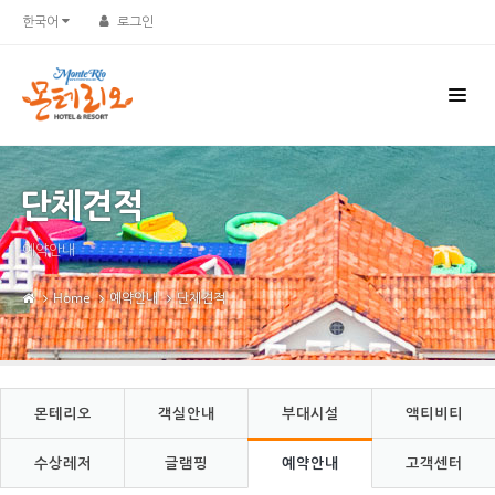
Sketchbook5, 스케치북5
Sketchbook5, 스케치북5
한국어
로그인
단체견적
예약안내
Home
예약안내
단체견적
몬테리오
객실안내
부대시설
액티비티
수상레저
글램핑
예약안내
고객센터