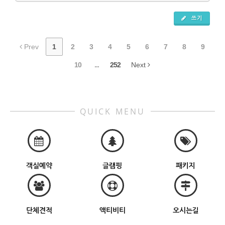
쓰기
Prev
1
2
3
4
5
6
7
8
9
10
...
252
Next
QUICK MENU
객실예약
글램핑
패키지
단체견적
액티비티
오시는길