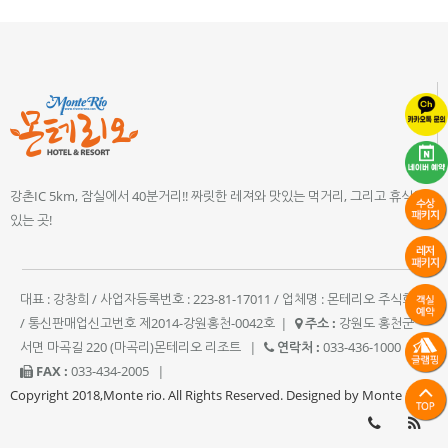
강촌IC 5km, 잠실에서 40분거리!! 짜릿한 레져와 맛있는 먹거리, 그리고 휴식이
있는 곳!
대표 : 강창희 / 사업자등록번호 : 223-81-17011 / 업체명 : 몬테리오 주식회사
/ 통신판매업신고번호 제2014-강원홍천-0042호
|
주소 :
강원도 홍천군
서면 마곡길 220 (마곡리)몬테리오 리조트
|
연락처 :
033-436-1000
|
FAX :
033-434-2005
|
Copyright 2018,Monte rio. All Rights Reserved. Designed by Monte rio.