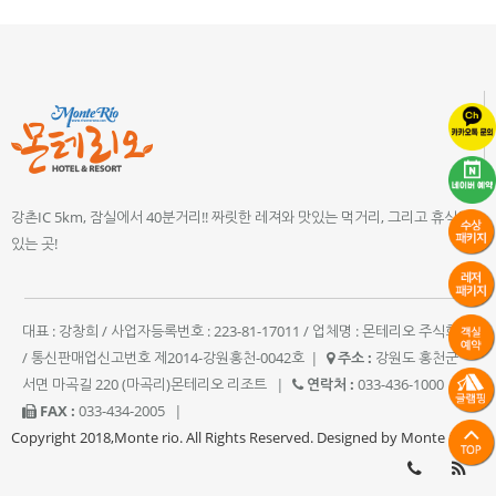
강촌IC 5km, 잠실에서 40분거리!! 짜릿한 레져와 맛있는 먹거리, 그리고 휴식이
있는 곳!
대표 : 강창희 / 사업자등록번호 : 223-81-17011 / 업체명 : 몬테리오 주식회사
/ 통신판매업신고번호 제2014-강원홍천-0042호
|
주소 :
강원도 홍천군
서면 마곡길 220 (마곡리)몬테리오 리조트
|
연락처 :
033-436-1000
|
FAX :
033-434-2005
|
Copyright 2018,Monte rio. All Rights Reserved. Designed by Monte rio.