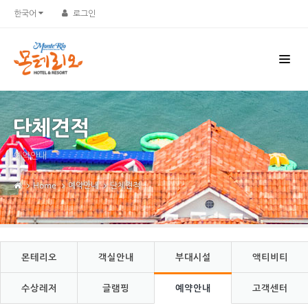
Sketchbook5, 스케치북5
Sketchbook5, 스케치북5
한국어
로그인
단체견적
예약안내
Home
예약안내
단체견적
몬테리오
객실안내
부대시설
액티비티
수상레저
글램핑
예약안내
고객센터