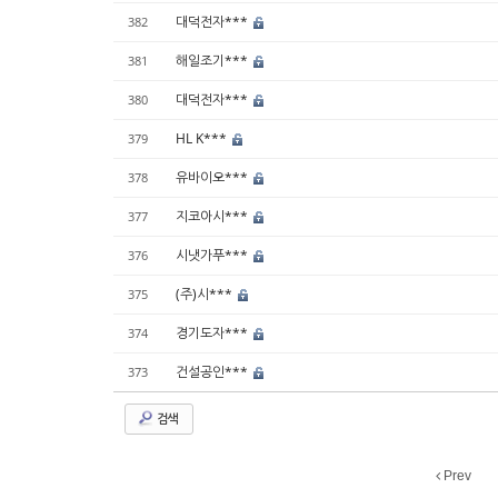
대덕전자***
382
해일조기***
381
대덕전자***
380
HL K***
379
유바이오***
378
지코아시***
377
시냇가푸***
376
(주)시***
375
경기도자***
374
건설공인***
373
검색
Prev