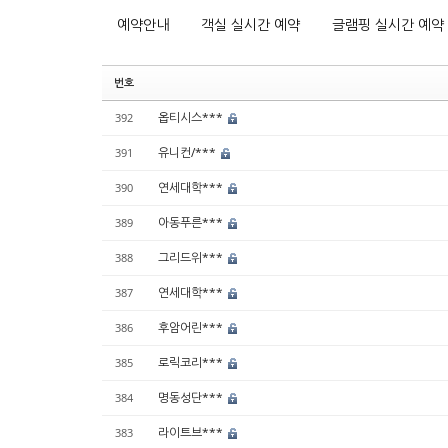
예약안내
객실 실시간 예약
글램핑 실시간 예약
번호
옵티시스***
392
유니컨/***
391
연세대학***
390
아동푸른***
389
그리드위***
388
연세대학***
387
후암어린***
386
로릭코리***
385
명동성단***
384
라이트브***
383