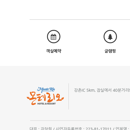
객실예약
글램핑
강촌IC 5km, 잠실에서 40분거리
대표 : 강창희 / 사업자등록번호 : 223-81-17011 / 업