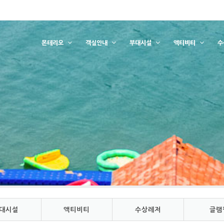
몬테리오
객실안내
부대시설
액티비티
수
대시설
액티비티
수상레저
글램