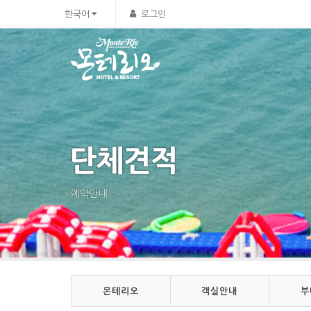
Sketchbook5, 스케치북5
Sketchbook5, 스케치북5
한국어
로그인
단체견적
예약안내
몬테리오
객실안내
부