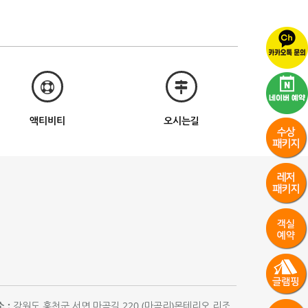
액티비티
오시는길
 :
강원도 홍천군 서면 마곡길 220 (마곡리)몬테리오 리조