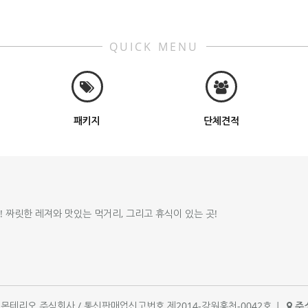
QUICK MENU
패키지
단체견적
!! 짜릿한 레져와 맛있는 먹거리, 그리고 휴식이 있는 곳!
체명 : 몬테리오 주식회사 / 통신판매업신고번호 제2014-강원홍천-0042호
|
주소