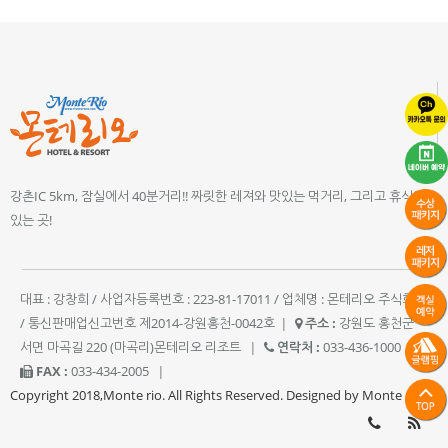
강촌IC 5km, 잠실에서 40분거리!! 짜릿한 레져와 맛있는 먹거리, 그리고 휴식이
있는 곳!
대표 : 강창희 / 사업자등록번호 : 223-81-17011 / 업체명 : 몬테리오 주식회사
/ 통신판매업신고번호 제2014-강원홍천-0042호
|
주소 :
강원도 홍천군
서면 마곡길 220 (마곡리)몬테리오 리조트
|
연락처 :
033-436-1000
|
FAX :
033-434-2005
|
Copyright 2018,Monte rio. All Rights Reserved. Designed by Monte rio.