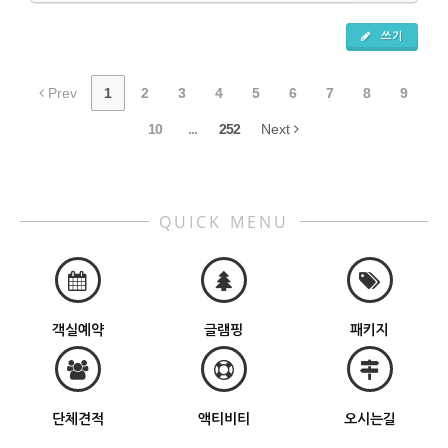
쓰기
Prev
1
2
3
4
5
6
7
8
9
10
...
252
Next
QUICK MENU
객실예약
글램핑
패키지
단체견적
액티비티
오시는길