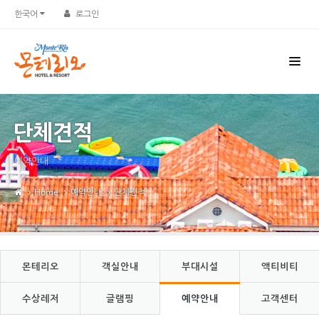
Sketchbook5, 스케치북5
Sketchbook5, 스케치북5
한국어
로그인
단체견적
예약안내
Home
예약안내
단체견적
몬테리오
객실안내
부대시설
액티비티
수상레저
글램핑
예약안내
고객센터