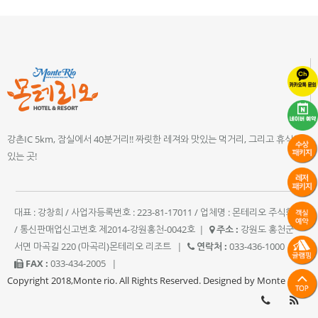
강촌IC 5km, 잠실에서 40분거리!! 짜릿한 레져와 맛있는 먹거리, 그리고 휴식이
있는 곳!
대표 : 강창희 / 사업자등록번호 : 223-81-17011 / 업체명 : 몬테리오 주식회사
/ 통신판매업신고번호 제2014-강원홍천-0042호
|
주소 :
강원도 홍천군
서면 마곡길 220 (마곡리)몬테리오 리조트
|
연락처 :
033-436-1000
|
FAX :
033-434-2005
|
Copyright 2018,Monte rio. All Rights Reserved. Designed by Monte rio.