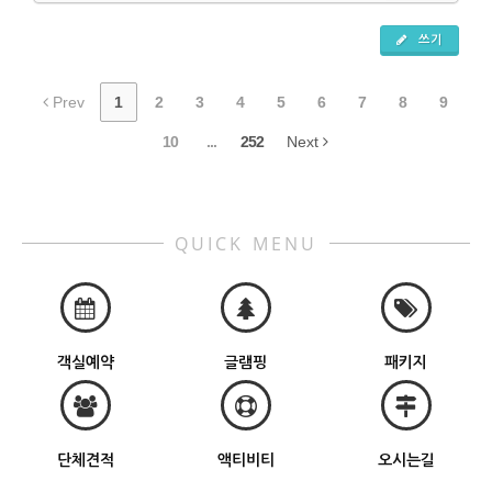
쓰기
Prev
1
2
3
4
5
6
7
8
9
10
...
252
Next
QUICK MENU
객실예약
글램핑
패키지
단체견적
액티비티
오시는길