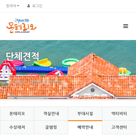
Sketchbook5, 스케치북5
Sketchbook5, 스케치북5
한국어
로그인
단체견적
예약안내
Home
예약안내
단체견적
몬테리오
객실안내
부대시설
액티비티
수상레저
글램핑
예약안내
고객센터