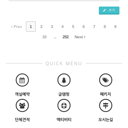
쓰기
Prev
1
2
3
4
5
6
7
8
9
10
...
252
Next
QUICK MENU
객실예약
글램핑
패키지
단체견적
액티비티
오시는길