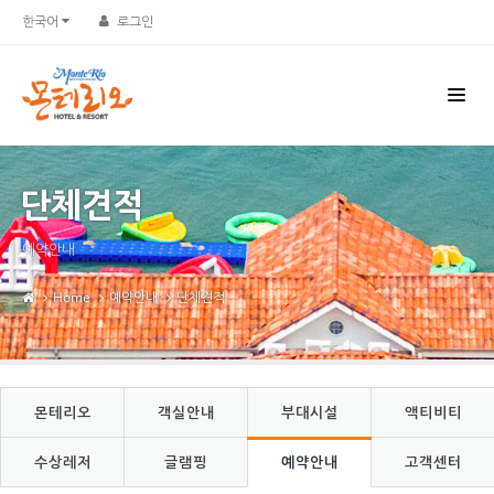
Sketchbook5, 스케치북5
Sketchbook5, 스케치북5
한국어
로그인
단체견적
예약안내
Home
예약안내
단체견적
몬테리오
객실안내
부대시설
액티비티
수상레저
글램핑
예약안내
고객센터