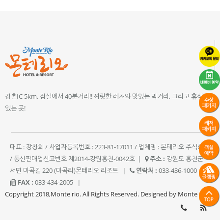
강촌IC 5km, 잠실에서 40분거리!! 짜릿한 레져와 맛있는 먹거리, 그리고 휴식이
있는 곳!
대표 : 강창희 / 사업자등록번호 : 223-81-17011 / 업체명 : 몬테리오 주식회사
/ 통신판매업신고번호 제2014-강원홍천-0042호
|
주소 :
강원도 홍천군
서면 마곡길 220 (마곡리)몬테리오 리조트
|
연락처 :
033-436-1000
|
FAX :
033-434-2005
|
Copyright 2018,Monte rio. All Rights Reserved. Designed by Monte rio.