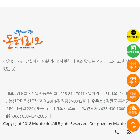
강촌IC 5km, 잠실에서 40분거리!! 짜릿한 레져와 맛있는 먹거리, 그리고 휴식이
있는 곳!
대표 : 강창희 / 사업자등록번호 : 223-81-17011 / 업체명 : 몬테리오 주식회사
/ 통신판매업신고번호 제2014-강원홍천-0042호
|
주소 :
강원도 홍천군
서면 마곡길 220 (마곡리)몬테리오 리조트
|
연락처 :
033-436-1000
|
FAX :
033-434-2005
|
Copyright 2018,Monte rio. All Rights Reserved. Designed by Monte rio.