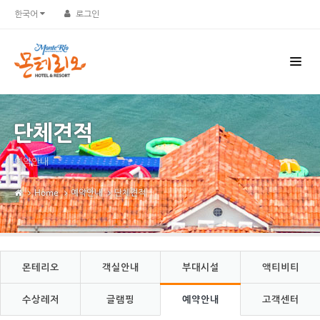
Sketchbook5, 스케치북5
Sketchbook5, 스케치북5
한국어
로그인
단체견적
예약안내
Home
예약안내
단체견적
몬테리오
객실안내
부대시설
액티비티
수상레저
글램핑
예약안내
고객센터