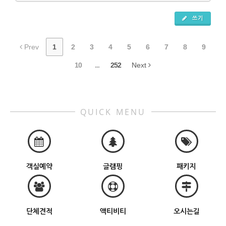
쓰기
Prev
1
2
3
4
5
6
7
8
9
10
...
252
Next
QUICK MENU
객실예약
글램핑
패키지
단체견적
액티비티
오시는길