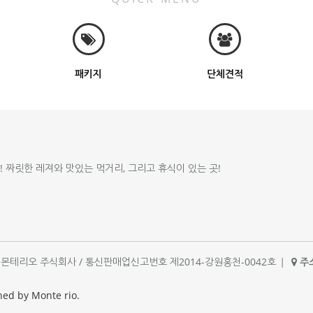
패키지
단체견적
!! 짜릿한 레져와 맛있는 먹거리, 그리고 휴식이 있는 곳!
체명 : 몬테리오 주식회사 / 통신판매업신고번호 제2014-강원홍천-0042호
|
주소
|
ned by Monte rio.