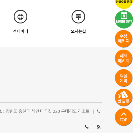
액티비티
오시는길
 :
강원도 홍천군 서면 마곡길 220 몬테리오 리조트
|