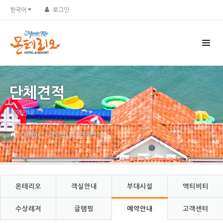
Sketchbook5, 스케치북5
Sketchbook5, 스케치북5
한국어
로그인
단체견적
예약안내
Home
예약안내
단체견적
몬테리오
객실안내
부대시설
액티비티
수상레저
글램핑
예약안내
고객센터