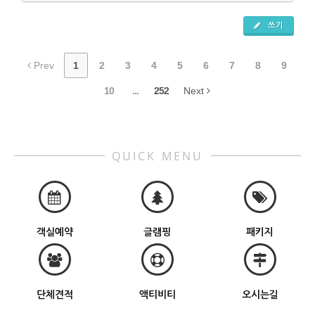
쓰기
Prev
1
2
3
4
5
6
7
8
9
10
...
252
Next
QUICK MENU
객실예약
글램핑
패키지
단체견적
액티비티
오시는길