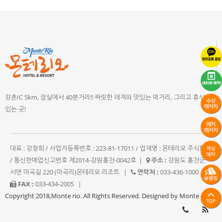
강촌IC 5km, 잠실에서 40분거리!! 짜릿한 레져와 맛있는 먹거리, 그리고 휴식이
있는 곳!
대표 : 강창희 / 사업자등록번호 : 223-81-17011 / 업체명 : 몬테리오 주식회사
/ 통신판매업신고번호 제2014-강원홍천-0042호
|
주소 :
강원도 홍천군
서면 마곡길 220 (마곡리)몬테리오 리조트
|
연락처 :
033-436-1000
|
FAX :
033-434-2005
|
Copyright 2018,Monte rio. All Rights Reserved. Designed by Monte rio.