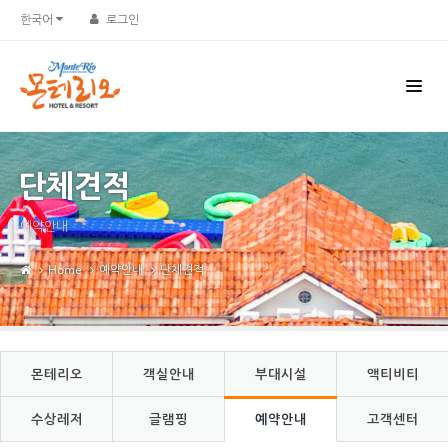
Sketchbook5, 스케치북5
Sketchbook5, 스케치북5
한국어
로그인
단체견적
예약안내
Home
예약안내
단체견적
몬테리오
객실안내
부대시설
액티비티
수상레저
글램핑
예약안내
고객센터