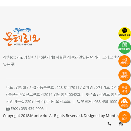
강촌IC 5km, 잠실에서 40분거리!! 짜릿한 레져와 맛있는 먹거리, 그리고 휴식이
있는 곳!
대표 : 강창희 / 사업자등록번호 : 223-81-17011 / 업체명 : 몬테리오 주식회사
/ 통신판매업신고번호 제2014-강원홍천-0042호
|
주소 :
강원도 홍천군
서면 마곡길 220 (마곡리)몬테리오 리조트
|
연락처 :
033-436-1000
|
FAX :
033-434-2005
|
Copyright 2018,Monte rio. All Rights Reserved. Designed by Monte rio.