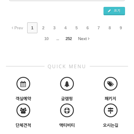
쓰기
Prev
1
2
3
4
5
6
7
8
9
10
...
252
Next
QUICK MENU
객실예약
글램핑
패키지
단체견적
액티비티
오시는길