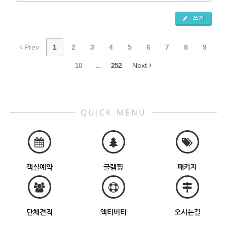
쓰기
Prev
1
2
3
4
5
6
7
8
9
10
...
252
Next
QUICK MENU
객실예약
글램핑
패키지
단체견적
액티비티
오시는길