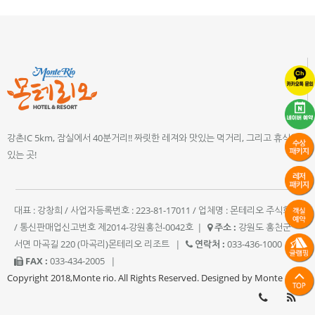
강촌IC 5km, 잠실에서 40분거리!! 짜릿한 레져와 맛있는 먹거리, 그리고 휴식이
있는 곳!
대표 : 강창희 / 사업자등록번호 : 223-81-17011 / 업체명 : 몬테리오 주식회사
/ 통신판매업신고번호 제2014-강원홍천-0042호
|
주소 :
강원도 홍천군
서면 마곡길 220 (마곡리)몬테리오 리조트
|
연락처 :
033-436-1000
|
FAX :
033-434-2005
|
Copyright 2018,Monte rio. All Rights Reserved. Designed by Monte rio.