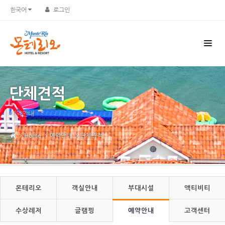
Sketchbook5, 스케치북5
Sketchbook5, 스케치북5
한국어
로그인
단체견적
예약안내
Home
예약안내
단체견적
몬테리오
객실안내
부대시설
액티비티
수상레저
글램핑
예약안내
고객센터