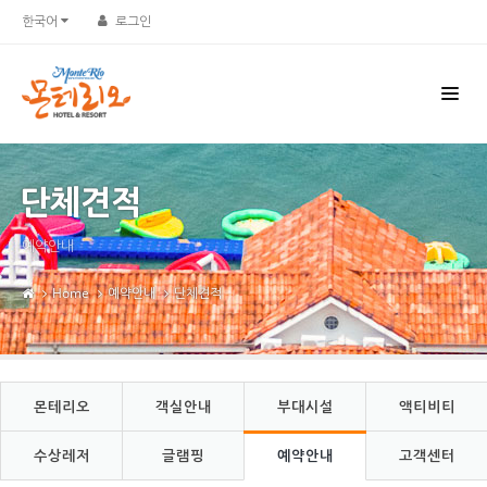
Sketchbook5, 스케치북5
Sketchbook5, 스케치북5
한국어
로그인
단체견적
예약안내
Home
예약안내
단체견적
몬테리오
객실안내
부대시설
액티비티
수상레저
글램핑
예약안내
고객센터