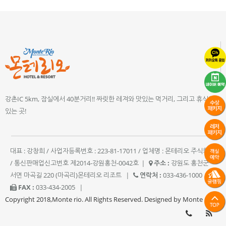
강촌IC 5km, 잠실에서 40분거리!! 짜릿한 레져와 맛있는 먹거리, 그리고 휴식이
있는 곳!
대표 : 강창희 / 사업자등록번호 : 223-81-17011 / 업체명 : 몬테리오 주식회사
/ 통신판매업신고번호 제2014-강원홍천-0042호
|
주소 :
강원도 홍천군
서면 마곡길 220 (마곡리)몬테리오 리조트
|
연락처 :
033-436-1000
|
FAX :
033-434-2005
|
Copyright 2018,Monte rio. All Rights Reserved. Designed by Monte rio.