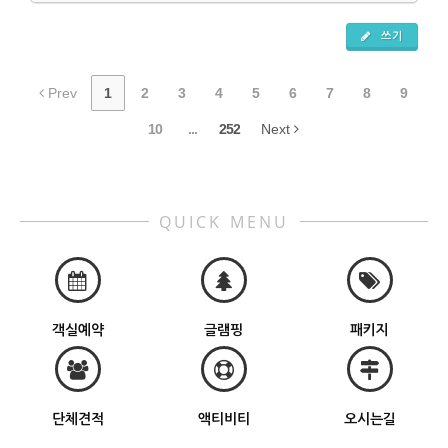
쓰기
Prev
1
2
3
4
5
6
7
8
9
10
...
252
Next
QUICK MENU
객실예약
글램핑
패키지
단체견적
액티비티
오시는길