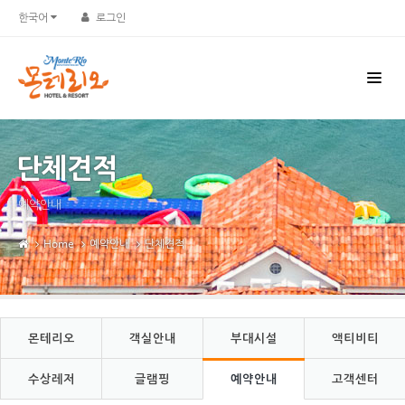
Sketchbook5, 스케치북5
Sketchbook5, 스케치북5
한국어
로그인
단체견적
예약안내
Home
예약안내
단체견적
몬테리오
객실안내
부대시설
액티비티
수상레저
글램핑
예약안내
고객센터