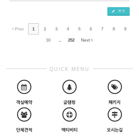
쓰기
Prev
1
2
3
4
5
6
7
8
9
10
...
252
Next
QUICK MENU
객실예약
글램핑
패키지
단체견적
액티비티
오시는길