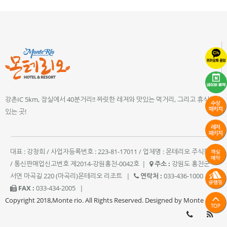
강촌IC 5km, 잠실에서 40분거리!! 짜릿한 레져와 맛있는 먹거리, 그리고 휴식이
있는 곳!
대표 : 강창희 / 사업자등록번호 : 223-81-17011 / 업체명 : 몬테리오 주식회사
/ 통신판매업신고번호 제2014-강원홍천-0042호
|
주소 :
강원도 홍천군
서면 마곡길 220 (마곡리)몬테리오 리조트
|
연락처 :
033-436-1000
|
FAX :
033-434-2005
|
Copyright 2018,Monte rio. All Rights Reserved. Designed by Monte rio.