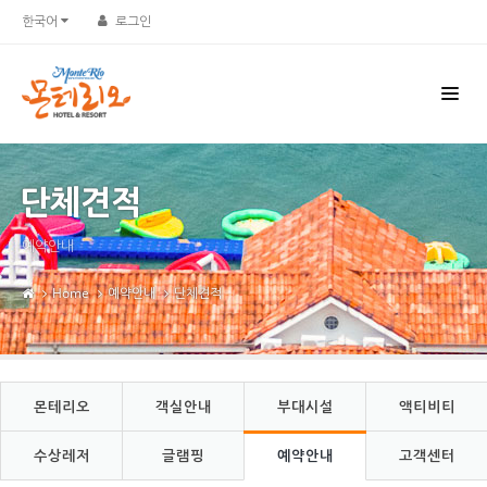
Sketchbook5, 스케치북5
Sketchbook5, 스케치북5
한국어
로그인
단체견적
예약안내
Home
예약안내
단체견적
몬테리오
객실안내
부대시설
액티비티
수상레저
글램핑
예약안내
고객센터