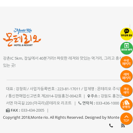
강촌IC 5km, 잠실에서 40분거리!! 짜릿한 레져와 맛있는 먹거리, 그리고 휴식이
있는 곳!
대표 : 강창희 / 사업자등록번호 : 223-81-17011 / 업체명 : 몬테리오 주식회사
/ 통신판매업신고번호 제2014-강원홍천-0042호
|
주소 :
강원도 홍천군
서면 마곡길 220 (마곡리)몬테리오 리조트
|
연락처 :
033-436-1000
|
FAX :
033-434-2005
|
Copyright 2018,Monte rio. All Rights Reserved. Designed by Monte rio.