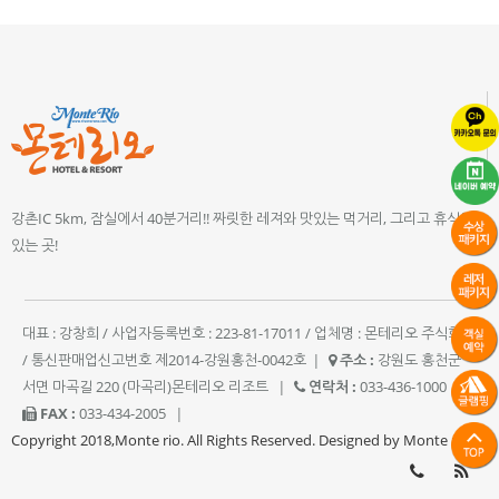
강촌IC 5km, 잠실에서 40분거리!! 짜릿한 레져와 맛있는 먹거리, 그리고 휴식이
있는 곳!
대표 : 강창희 / 사업자등록번호 : 223-81-17011 / 업체명 : 몬테리오 주식회사
/ 통신판매업신고번호 제2014-강원홍천-0042호
|
주소 :
강원도 홍천군
서면 마곡길 220 (마곡리)몬테리오 리조트
|
연락처 :
033-436-1000
|
FAX :
033-434-2005
|
Copyright 2018,Monte rio. All Rights Reserved. Designed by Monte rio.