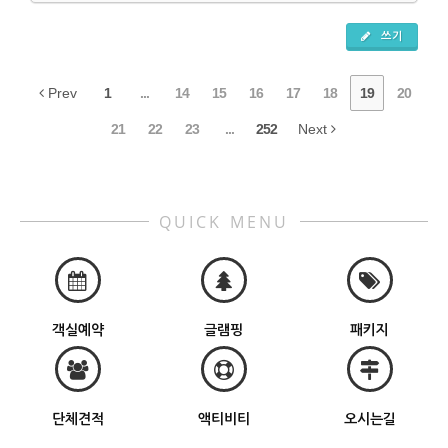
쓰기
Prev
1
...
14
15
16
17
18
19
20
21
22
23
...
252
Next
QUICK MENU
객실예약
글램핑
패키지
단체견적
액티비티
오시는길