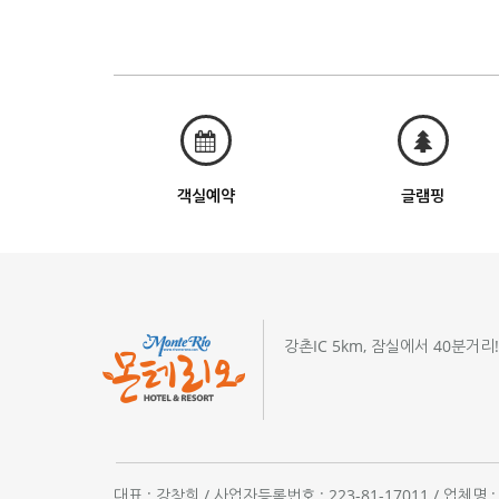
객실예약
글램핑
강촌IC 5km, 잠실에서 40분거리
대표 : 강창희 / 사업자등록번호 : 223-81-17011 / 업