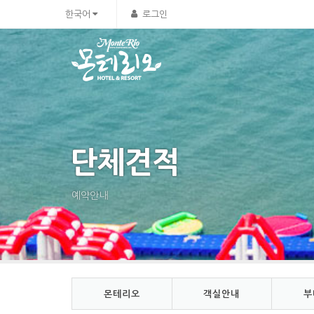
Sketchbook5, 스케치북5
Sketchbook5, 스케치북5
한국어
로그인
단체견적
예약안내
몬테리오
객실안내
부