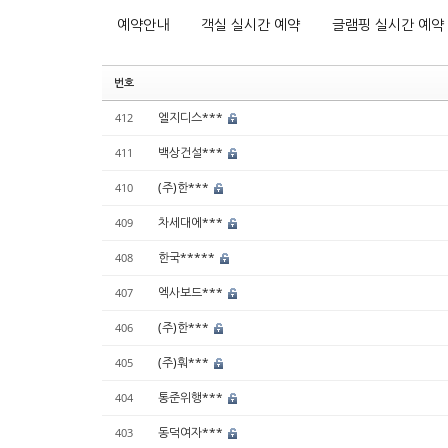
예약안내
객실 실시간 예약
글램핑 실시간 예약
번호
엘지디스***
412
백상건설***
411
(주)한***
410
차세대에***
409
한국*****
408
엑사보드***
407
(주)한***
406
(주)훠***
405
통준위행***
404
동덕여자***
403