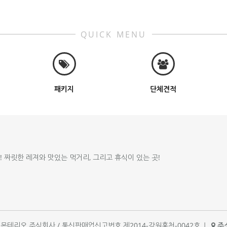
QUICK MENU
패키지
단체견적
!! 짜릿한 레져와 맛있는 먹거리, 그리고 휴식이 있는 곳!
체명 : 몬테리오 주식회사 / 통신판매업신고번호 제2014-강원홍천-0042호
|
주소