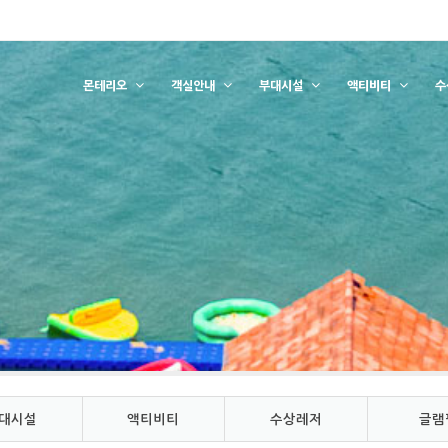
몬테리오
객실안내
부대시설
액티비티
수
대시설
액티비티
수상레저
글램