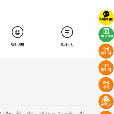
액티비티
오시는길
 :
강원도 홍천군 서면 마곡길 220 (마곡리)몬테리오 리조