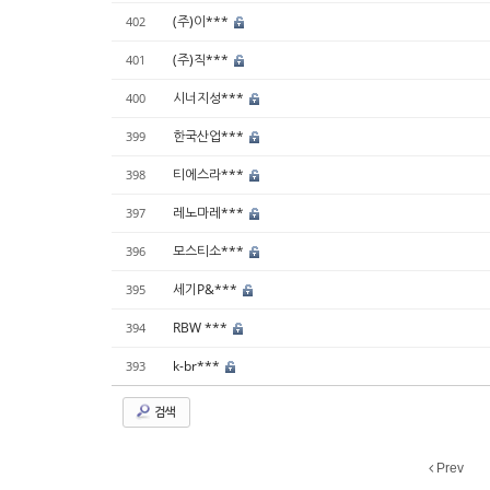
(주)이***
402
(주)직***
401
시너지성***
400
한국산업***
399
티에스라***
398
레노마레***
397
모스티소***
396
세기P&***
395
RBW ***
394
k-br***
393
검색
Prev