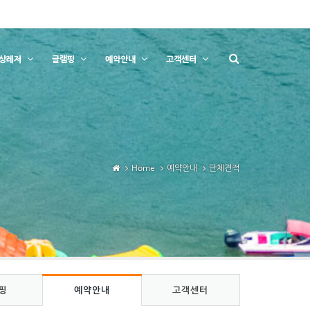
상레저
글램핑
예약안내
고객센터
Home
예약안내
단체견적
핑
예약안내
고객센터