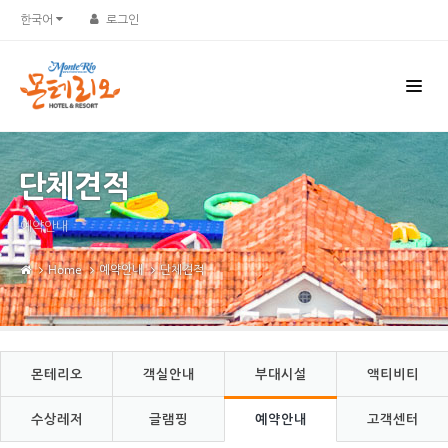
Sketchbook5, 스케치북5
Sketchbook5, 스케치북5
한국어
로그인
단체견적
예약안내
Home
예약안내
단체견적
몬테리오
객실안내
부대시설
액티비티
수상레저
글램핑
예약안내
고객센터