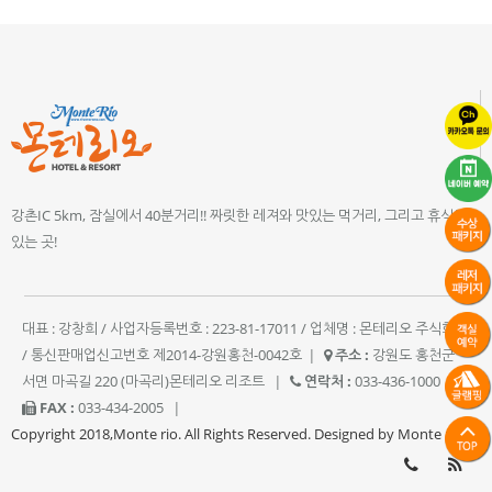
강촌IC 5km, 잠실에서 40분거리!! 짜릿한 레져와 맛있는 먹거리, 그리고 휴식이
있는 곳!
대표 : 강창희 / 사업자등록번호 : 223-81-17011 / 업체명 : 몬테리오 주식회사
/ 통신판매업신고번호 제2014-강원홍천-0042호
|
주소 :
강원도 홍천군
서면 마곡길 220 (마곡리)몬테리오 리조트
|
연락처 :
033-436-1000
|
FAX :
033-434-2005
|
Copyright 2018,Monte rio. All Rights Reserved. Designed by Monte rio.