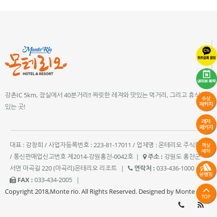
강촌IC 5km, 잠실에서 40분거리!! 짜릿한 레져와 맛있는 먹거리, 그리고 휴식이
있는 곳!
대표 : 강창희 / 사업자등록번호 : 223-81-17011 / 업체명 : 몬테리오 주식회사
/ 통신판매업신고번호 제2014-강원홍천-0042호
|
주소 :
강원도 홍천군
서면 마곡길 220 (마곡리)몬테리오 리조트
|
연락처 :
033-436-1000
|
FAX :
033-434-2005
|
Copyright 2018,Monte rio. All Rights Reserved. Designed by Monte rio.