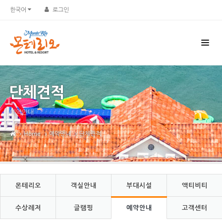
Sketchbook5, 스케치북5
Sketchbook5, 스케치북5
한국어
로그인
단체견적
예약안내
Home
예약안내
단체견적
몬테리오
객실안내
부대시설
액티비티
수상레저
글램핑
예약안내
고객센터