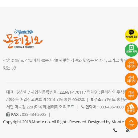
강촌IC 5km, 잠실에서 40분거리!! 짜릿한 레져와 맛있는 먹거리, 그리고 휴식이
있는 곳!
대표 : 강창희 / 사업자등록번호 : 223-81-17011 / 업체명 : 몬테리오 주식회사
/ 통신판매업신고번호 제2014-강원홍천-0042호
|
주소 :
강원도 홍천군
서면 마곡길 220 (마곡리)몬테리오 리조트
|
연락처 :
033-436-1000
|
FAX :
033-434-2005
|
Copyright 2018,Monte rio. All Rights Reserved. Designed by Monte rio.