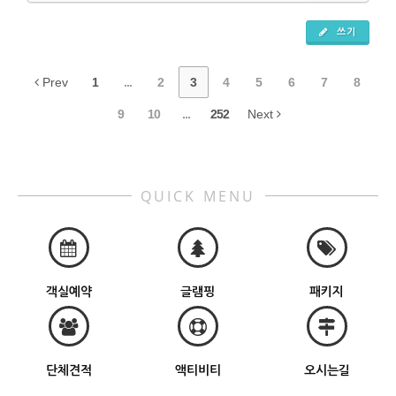
쓰기
Prev
1
...
2
3
4
5
6
7
8
9
10
...
252
Next
QUICK MENU
객실예약
글램핑
패키지
단체견적
액티비티
오시는길