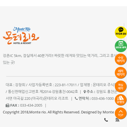
강촌IC 5km, 잠실에서 40분거리!! 짜릿한 레져와 맛있는 먹거리, 그리고 휴식이
있는 곳!
대표 : 강창희 / 사업자등록번호 : 223-81-17011 / 업체명 : 몬테리오 주식회사
/ 통신판매업신고번호 제2014-강원홍천-0042호
|
주소 :
강원도 홍천군
서면 마곡길 220 (마곡리)몬테리오 리조트
|
연락처 :
033-436-1000
|
FAX :
033-434-2005
|
Copyright 2018,Monte rio. All Rights Reserved. Designed by Monte rio.