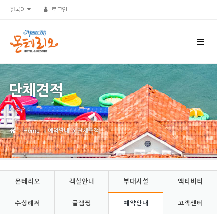
Sketchbook5, 스케치북5
Sketchbook5, 스케치북5
한국어
로그인
단체견적
예약안내
Home
예약안내
단체견적
몬테리오
객실안내
부대시설
액티비티
수상레저
글램핑
예약안내
고객센터