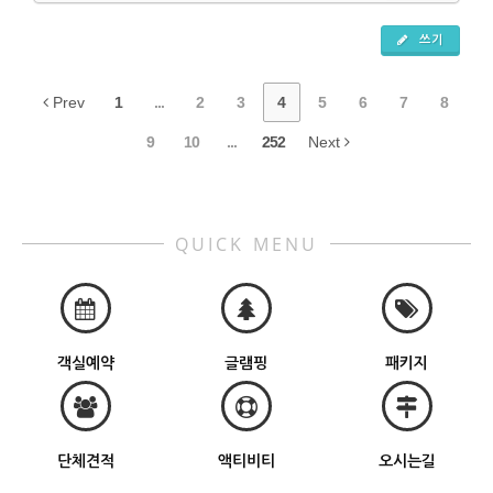
쓰기
Prev
1
...
2
3
4
5
6
7
8
9
10
...
252
Next
QUICK MENU
객실예약
글램핑
패키지
단체견적
액티비티
오시는길