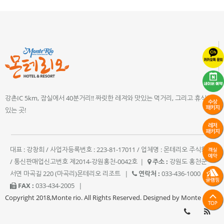
강촌IC 5km, 잠실에서 40분거리!! 짜릿한 레져와 맛있는 먹거리, 그리고 휴식이
있는 곳!
대표 : 강창희 / 사업자등록번호 : 223-81-17011 / 업체명 : 몬테리오 주식회사
/ 통신판매업신고번호 제2014-강원홍천-0042호
|
주소 :
강원도 홍천군
서면 마곡길 220 (마곡리)몬테리오 리조트
|
연락처 :
033-436-1000
|
FAX :
033-434-2005
|
Copyright 2018,Monte rio. All Rights Reserved. Designed by Monte rio.