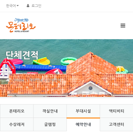
Sketchbook5, 스케치북5
Sketchbook5, 스케치북5
한국어
로그인
단체견적
예약안내
Home
예약안내
단체견적
몬테리오
객실안내
부대시설
액티비티
수상레저
글램핑
예약안내
고객센터