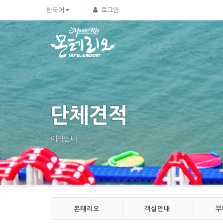
Sketchbook5, 스케치북5
Sketchbook5, 스케치북5
한국어
로그인
단체견적
예약안내
몬테리오
객실안내
부