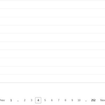
rev
1
...
2
3
4
5
6
7
8
9
10
...
252
Ne