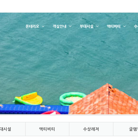
몬테리오
객실안내
부대시설
액티비티
수
대시설
액티비티
수상레저
글램