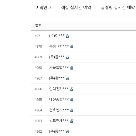
예약안내
객실 실시간 예약
글램핑 실시간 예약
번호
(주)이***
4971
동숭교회***
4970
(주)플***
4969
서울특별***
4968
(주)현***
4967
인텍전기***
4966
태신종합***
4965
건호엔지***
4964
김포연세***
4963
(주)동***
4962