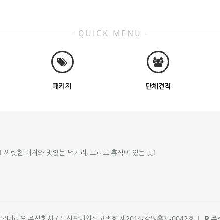
QUICK MENU
패키지
단체견적
!! 짜릿한 레져와 맛있는 먹거리, 그리고 휴식이 있는 곳!
체명 : 몬테리오 주식회사 / 통신판매업신고번호 제2014-강원홍천-0042호
|
주소