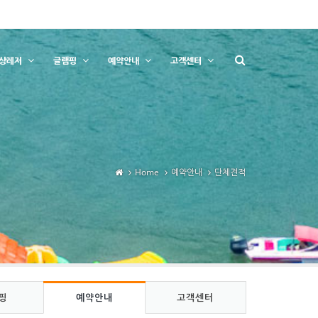
상레저
글램핑
예약안내
고객센터
Home
예약안내
단체견적
핑
예약안내
고객센터