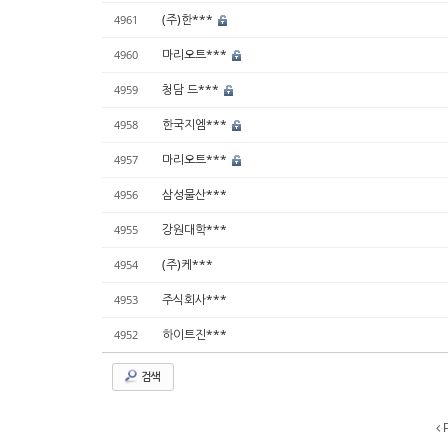
(주)한***
4961
마리오트***
4960
청담 드***
4959
한국지엠***
4958
마리오트***
4957
삼성물산***
4956
강원대학***
4955
(주)케***
4954
주식회사***
4953
하이트진***
4952
검색
P