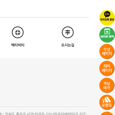
액티비티
오시는길
 :
강원도 홍천군 서면 마곡길 220 (마곡리)몬테리오 리조