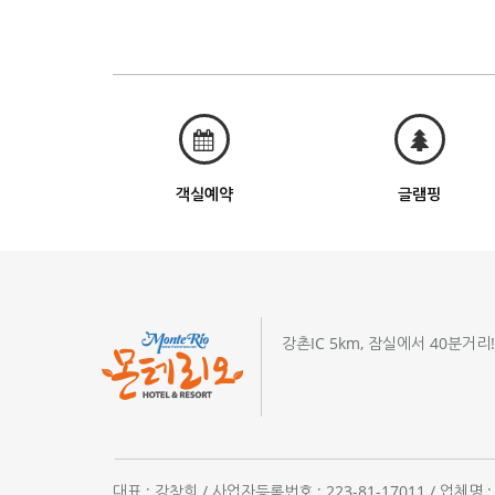
객실예약
글램핑
강촌IC 5km, 잠실에서 40분거리
대표 : 강창희 / 사업자등록번호 : 223-81-17011 / 업