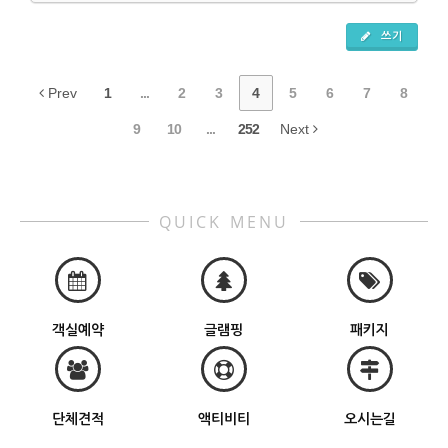
쓰기
Prev
1
...
2
3
4
5
6
7
8
9
10
...
252
Next
QUICK MENU
객실예약
글램핑
패키지
단체견적
액티비티
오시는길