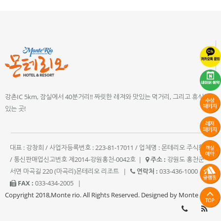
강촌IC 5km, 잠실에서 40분거리!! 짜릿한 레져와 맛있는 먹거리, 그리고 휴식이
있는 곳!
대표 : 강창희 / 사업자등록번호 : 223-81-17011 / 업체명 : 몬테리오 주식회사
/ 통신판매업신고번호 제2014-강원홍천-0042호
|
주소 :
강원도 홍천군
서면 마곡길 220 (마곡리)몬테리오 리조트
|
연락처 :
033-436-1000
|
FAX :
033-434-2005
|
Copyright 2018,Monte rio. All Rights Reserved. Designed by Monte rio.