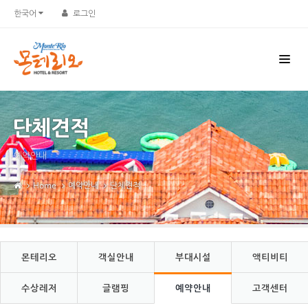
Sketchbook5, 스케치북5
Sketchbook5, 스케치북5
한국어
로그인
단체견적
예약안내
Home
예약안내
단체견적
몬테리오
객실안내
부대시설
액티비티
수상레저
글램핑
예약안내
고객센터