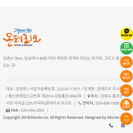
강촌IC 5km, 잠실에서 40분거리!! 짜릿한 레져와 맛있는 먹거리, 그리고 휴식이
있는 곳!
대표 : 강창희 / 사업자등록번호 : 223-81-17011 / 업체명 : 몬테리오 주식회사
/ 통신판매업신고번호 제2014-강원홍천-0042호
|
주소 :
강원도 홍천군
서면 마곡길 220 (마곡리)몬테리오 리조트
|
연락처 :
033-436-1000
|
FAX :
033-434-2005
|
Copyright 2018,Monte rio. All Rights Reserved. Designed by Monte rio.