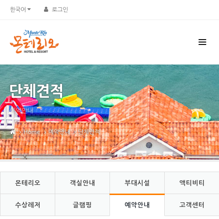
Sketchbook5, 스케치북5
Sketchbook5, 스케치북5
한국어
로그인
단체견적
예약안내
Home
예약안내
단체견적
몬테리오
객실안내
부대시설
액티비티
수상레저
글램핑
예약안내
고객센터