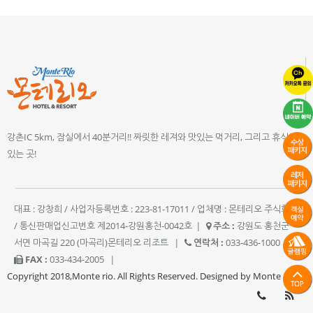
강촌IC 5km, 잠실에서 40분거리!! 짜릿한 레져와 맛있는 먹거리, 그리고 휴식이
있는 곳!
대표 : 강창희 / 사업자등록번호 : 223-81-17011 / 업체명 : 몬테리오 주식회사
/ 통신판매업신고번호 제2014-강원홍천-0042호
|
주소 :
강원도 홍천군
서면 마곡길 220 (마곡리)몬테리오 리조트
|
연락처 :
033-436-1000
|
FAX :
033-434-2005
|
Copyright 2018,Monte rio. All Rights Reserved. Designed by Monte rio.