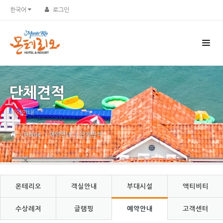
Sketchbook5, 스케치북5
Sketchbook5, 스케치북5
한국어
로그인
단체견적
예약안내
Home
예약안내
단체견적
몬테리오
객실안내
부대시설
액티비티
수상레저
글램핑
예약안내
고객센터