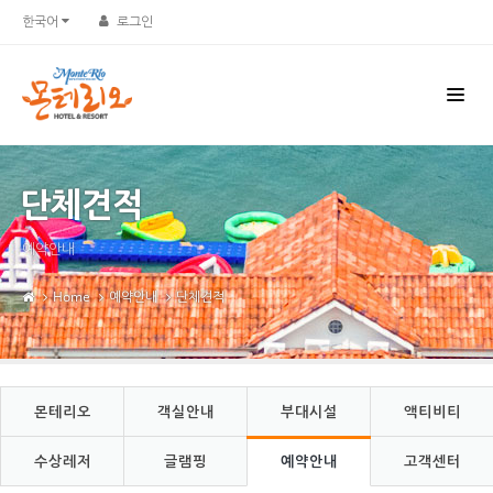
Sketchbook5, 스케치북5
Sketchbook5, 스케치북5
한국어
로그인
단체견적
예약안내
Home
예약안내
단체견적
몬테리오
객실안내
부대시설
액티비티
수상레저
글램핑
예약안내
고객센터