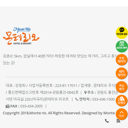
강촌IC 5km, 잠실에서 40분거리!! 짜릿한 레져와 맛있는 먹거리, 그리고 휴식이
있는 곳!
대표 : 강창희 / 사업자등록번호 : 223-81-17011 / 업체명 : 몬테리오 주식회사
/ 통신판매업신고번호 제2014-강원홍천-0042호
|
주소 :
강원도 홍천군
서면 마곡길 220 (마곡리)몬테리오 리조트
|
연락처 :
033-436-1000
|
FAX :
033-434-2005
|
Copyright 2018,Monte rio. All Rights Reserved. Designed by Monte rio.