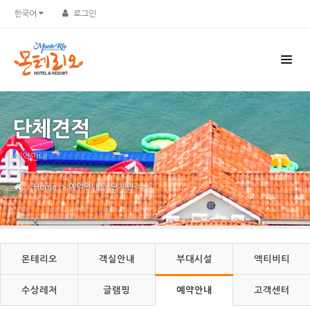
Sketchbook5, 스케치북5
Sketchbook5, 스케치북5
한국어
로그인
단체견적
예약안내
Home
예약안내
단체견적
몬테리오
객실안내
부대시설
액티비티
수상레저
글램핑
예약안내
고객센터