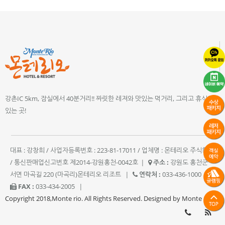
강촌IC 5km, 잠실에서 40분거리!! 짜릿한 레져와 맛있는 먹거리, 그리고 휴식이
있는 곳!
대표 : 강창희 / 사업자등록번호 : 223-81-17011 / 업체명 : 몬테리오 주식회사
/ 통신판매업신고번호 제2014-강원홍천-0042호
|
주소 :
강원도 홍천군
서면 마곡길 220 (마곡리)몬테리오 리조트
|
연락처 :
033-436-1000
|
FAX :
033-434-2005
|
Copyright 2018,Monte rio. All Rights Reserved. Designed by Monte rio.