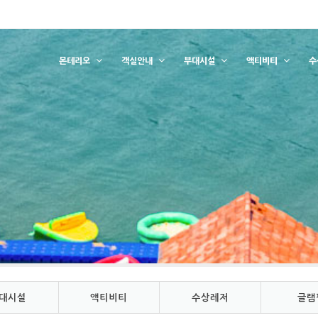
몬테리오
객실안내
부대시설
액티비티
수
대시설
액티비티
수상레저
글램