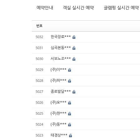
예약안내
객실 실시간 예약
글램핑 실시간 예약
번호
한국장로***
5032
심곡본동***
5031
서보노조***
5030
(주)이***
5029
(주)퍼***
5028
종로발달***
5027
(주)오***
5026
(주)현***
5025
(주)동***
5024
태경상***
5023