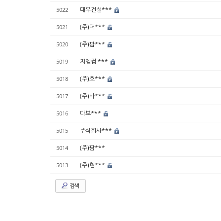
대우건설***
5022
(주)더***
5021
(주)팜***
5020
지엘컴 ***
5019
(주)호***
5018
(주)바***
5017
다보***
5016
주식회사***
5015
(주)팜***
5014
(주)현***
5013
검색