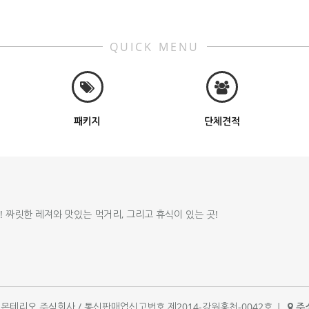
QUICK MENU
패키지
단체견적
!! 짜릿한 레져와 맛있는 먹거리, 그리고 휴식이 있는 곳!
체명 : 몬테리오 주식회사 / 통신판매업신고번호 제2014-강원홍천-0042호
|
주소