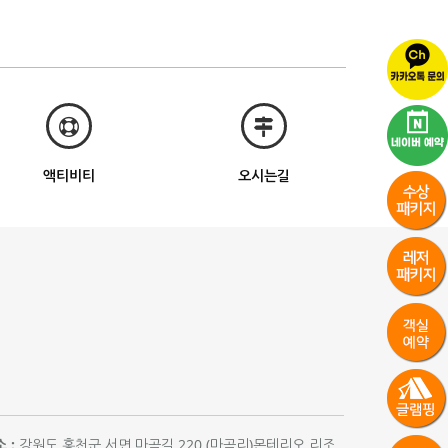
액티비티
오시는길
 :
강원도 홍천군 서면 마곡길 220 (마곡리)몬테리오 리조