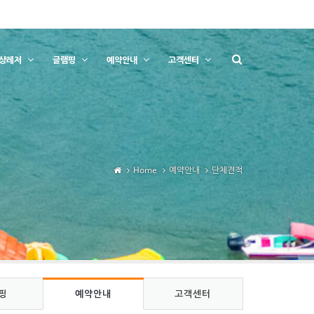
상레저
글램핑
예약안내
고객센터
Home
예약안내
단체견적
핑
예약안내
고객센터