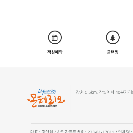
객실예약
글램핑
강촌IC 5km, 잠실에서 40분거리
대표 : 강창희 / 사업자등록번호 : 223-81-17011 / 업