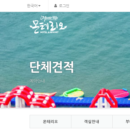
Sketchbook5, 스케치북5
Sketchbook5, 스케치북5
한국어
로그인
단체견적
예약안내
몬테리오
객실안내
부