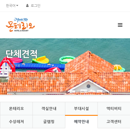
Sketchbook5, 스케치북5
Sketchbook5, 스케치북5
한국어
로그인
단체견적
예약안내
Home
예약안내
단체견적
몬테리오
객실안내
부대시설
액티비티
수상레저
글램핑
예약안내
고객센터