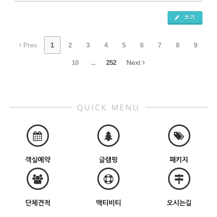
쓰기
Prev
1
2
3
4
5
6
7
8
9
10
...
252
Next
QUICK MENU
객실예약
글램핑
패키지
단체견적
액티비티
오시는길