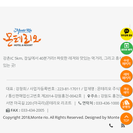
강촌IC 5km, 잠실에서 40분거리!! 짜릿한 레져와 맛있는 먹거리, 그리고 휴식이
있는 곳!
대표 : 강창희 / 사업자등록번호 : 223-81-17011 / 업체명 : 몬테리오 주식회사
/ 통신판매업신고번호 제2014-강원홍천-0042호
|
주소 :
강원도 홍천군
서면 마곡길 220 (마곡리)몬테리오 리조트
|
연락처 :
033-436-1000
|
FAX :
033-434-2005
|
Copyright 2018,Monte rio. All Rights Reserved. Designed by Monte rio.