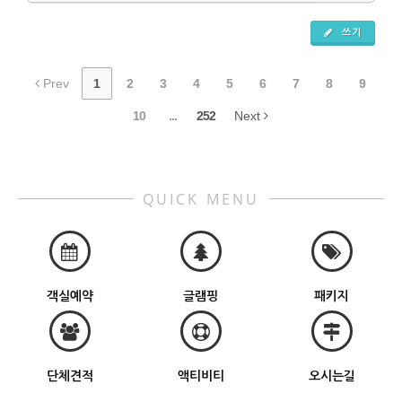
쓰기
Prev
1
2
3
4
5
6
7
8
9
10
...
252
Next
QUICK MENU
객실예약
글램핑
패키지
단체견적
액티비티
오시는길