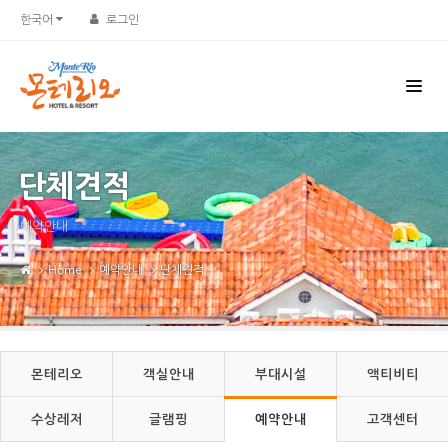
Sketchbook5, 스케치북5
Sketchbook5, 스케치북5
한국어
로그인
단체견적
예약안내
Home
예약안내
단체견적
몬테리오
객실안내
부대시설
액티비티
수상레저
글램핑
예약안내
고객센터