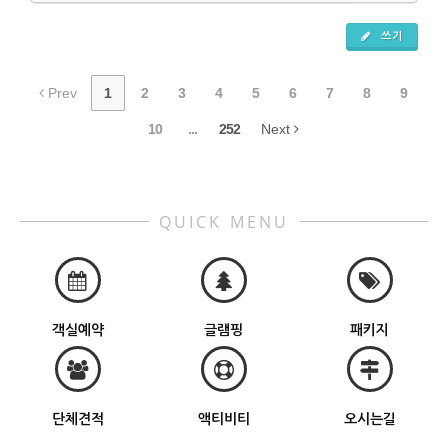
쓰기
Prev
1
2
3
4
5
6
7
8
9
10
...
252
Next
QUICK MENU
객실예약
글램핑
패키지
단체견적
액티비티
오시는길