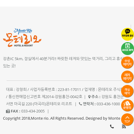
강촌IC 5km, 잠실에서 40분거리!! 짜릿한 레져와 맛있는 먹거리, 그리고 휴식이
있는 곳!
대표 : 강창희 / 사업자등록번호 : 223-81-17011 / 업체명 : 몬테리오 주식회사
/ 통신판매업신고번호 제2014-강원홍천-0042호
|
주소 :
강원도 홍천군
서면 마곡길 220 (마곡리)몬테리오 리조트
|
연락처 :
033-436-1000
|
FAX :
033-434-2005
|
Copyright 2018,Monte rio. All Rights Reserved. Designed by Monte rio.