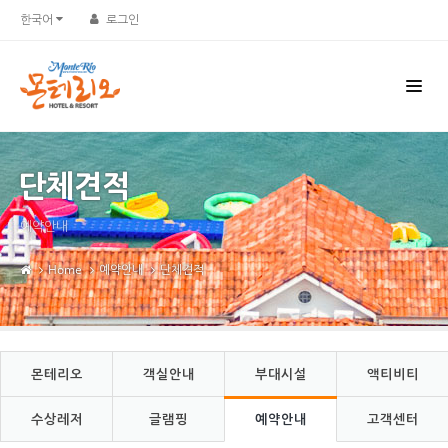
Sketchbook5, 스케치북5
Sketchbook5, 스케치북5
한국어
로그인
단체견적
예약안내
Home
예약안내
단체견적
몬테리오
객실안내
부대시설
액티비티
수상레저
글램핑
예약안내
고객센터