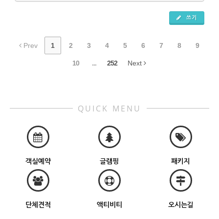
쓰기
Prev
1
2
3
4
5
6
7
8
9
10
...
252
Next
QUICK MENU
객실예약
글램핑
패키지
단체견적
액티비티
오시는길