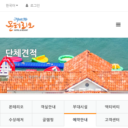
Sketchbook5, 스케치북5
Sketchbook5, 스케치북5
한국어
로그인
단체견적
예약안내
Home
예약안내
단체견적
몬테리오
객실안내
부대시설
액티비티
수상레저
글램핑
예약안내
고객센터