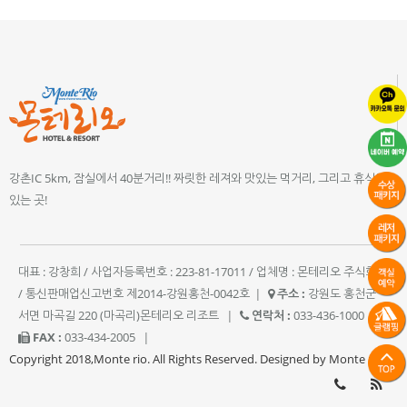
강촌IC 5km, 잠실에서 40분거리!! 짜릿한 레져와 맛있는 먹거리, 그리고 휴식이
있는 곳!
대표 : 강창희 / 사업자등록번호 : 223-81-17011 / 업체명 : 몬테리오 주식회사
/ 통신판매업신고번호 제2014-강원홍천-0042호
|
주소 :
강원도 홍천군
서면 마곡길 220 (마곡리)몬테리오 리조트
|
연락처 :
033-436-1000
|
FAX :
033-434-2005
|
Copyright 2018,Monte rio. All Rights Reserved. Designed by Monte rio.