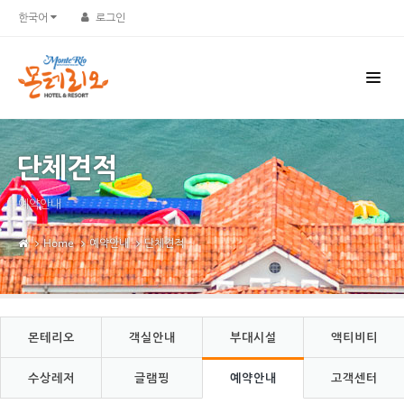
Sketchbook5, 스케치북5
Sketchbook5, 스케치북5
한국어
로그인
단체견적
예약안내
Home
예약안내
단체견적
몬테리오
객실안내
부대시설
액티비티
수상레저
글램핑
예약안내
고객센터