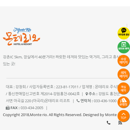
강촌IC 5km, 잠실에서 40분거리!! 짜릿한 레져와 맛있는 먹거리, 그리고 휴식이
있는 곳!
대표 : 강창희 / 사업자등록번호 : 223-81-17011 / 업체명 : 몬테리오 주식회사
/ 통신판매업신고번호 제2014-강원홍천-0042호
|
주소 :
강원도 홍천군
서면 마곡길 220 (마곡리)몬테리오 리조트
|
연락처 :
033-436-1000
|
FAX :
033-434-2005
|
Copyright 2018,Monte rio. All Rights Reserved. Designed by Monte rio.