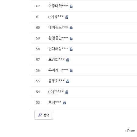
아주대학***
62
(주)유***
61
메이필드***
60
환경공단***
59
현대해상***
58
오강회***
57
우지계모***
56
동우회***
55
(주)한***
54
효성***
53
검색
Prev