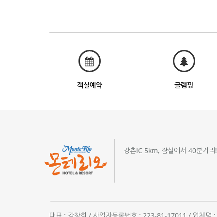
객실예약
글램핑
강촌IC 5km, 잠실에서 40분거리
대표 : 강창희 / 사업자등록번호 : 223-81-17011 / 업