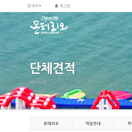
Sketchbook5, 스케치북5
Sketchbook5, 스케치북5
한국어
로그인
단체견적
예약안내
몬테리오
객실안내
부