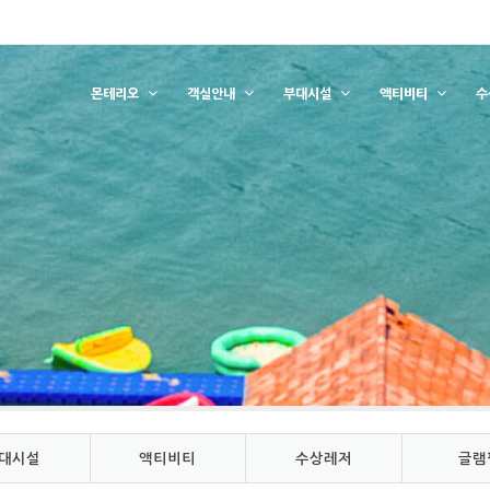
몬테리오
객실안내
부대시설
액티비티
수
대시설
액티비티
수상레저
글램