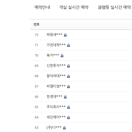
예약안내
객실 실시간 예약
글램핑 실시간 예약
번호
파랑새***
72
가천대학***
71
복지***
70
신한투자***
69
동덕여대***
68
씨엠티정***
67
한경대***
66
주식회사***
65
세진에이***
64
(주)디***
63