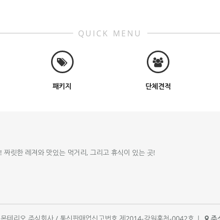
QUICK MENU
패키지
단체견적
!! 짜릿한 레져와 맛있는 먹거리, 그리고 휴식이 있는 곳!
체명 : 몬테리오 주식회사 / 통신판매업신고번호 제2014-강원홍천-0042호
|
주소