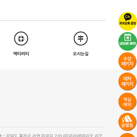
액티비티
오시는길
 :
강원도 홍천군 서면 마곡길 220 (마곡리)몬테리오 리조