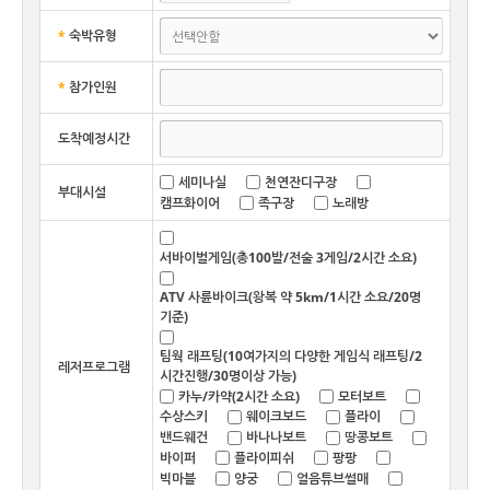
*
숙박유형
*
참가인원
도착예정시간
세미나실
천연잔디구장
부대시설
캠프화이어
족구장
노래방
서바이벌게임(총100발/전술 3게임/2시간 소요)
ATV 사륜바이크(왕복 약 5km/1시간 소요/20명
기준)
팀웍 래프팅(10여가지의 다양한 게임식 래프팅/2
레저프로그램
시간진행/30명이상 가능)
카누/카약(2시간 소요)
모터보트
수상스키
웨이크보드
플라이
밴드웨건
바나나보트
땅콩보트
바이퍼
플라이피쉬
팡팡
빅마블
양궁
얼음튜브썰매