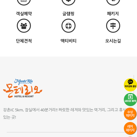
객실예약
글램핑
패키지
단체견적
액티비티
오시는길
강촌IC 5km, 잠실에서 40분거리!! 짜릿한 레져와 맛있는 먹거리, 그리고 휴식이
있는 곳!