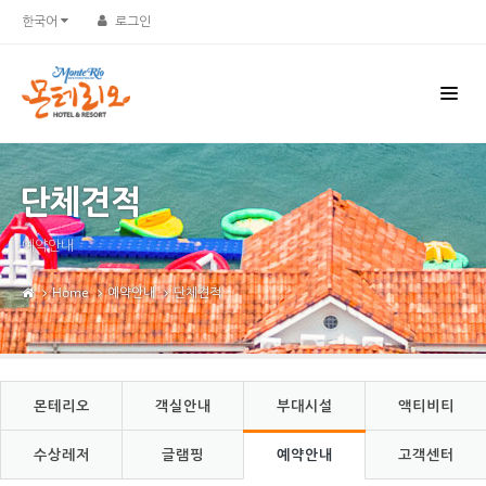
한국어
로그인
단체견적
예약안내
Home
예약안내
단체견적
몬테리오
객실안내
부대시설
액티비티
수상레저
글램핑
예약안내
고객센터