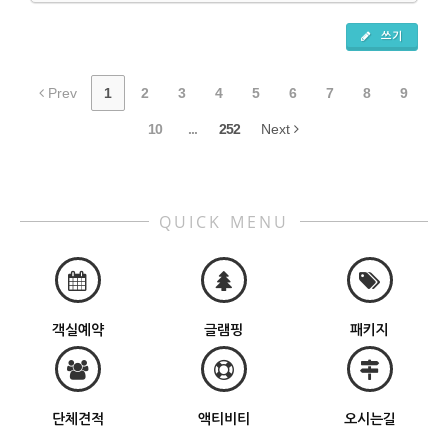
쓰기
Prev
1
2
3
4
5
6
7
8
9
10
...
252
Next
QUICK MENU
객실예약
글램핑
패키지
단체견적
액티비티
오시는길