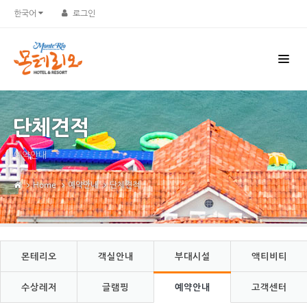
Sketchbook5, 스케치북5
Sketchbook5, 스케치북5
한국어
로그인
단체견적
예약안내
Home
예약안내
단체견적
몬테리오
객실안내
부대시설
액티비티
수상레저
글램핑
예약안내
고객센터