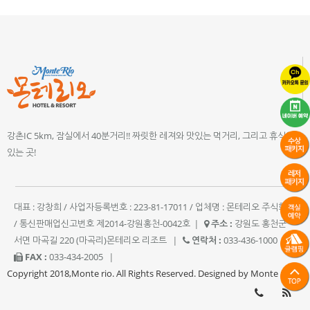
강촌IC 5km, 잠실에서 40분거리!! 짜릿한 레져와 맛있는 먹거리, 그리고 휴식이
있는 곳!
대표 : 강창희 / 사업자등록번호 : 223-81-17011 / 업체명 : 몬테리오 주식회사
/ 통신판매업신고번호 제2014-강원홍천-0042호
|
주소 :
강원도 홍천군
서면 마곡길 220 (마곡리)몬테리오 리조트
|
연락처 :
033-436-1000
|
FAX :
033-434-2005
|
Copyright 2018,Monte rio. All Rights Reserved. Designed by Monte rio.