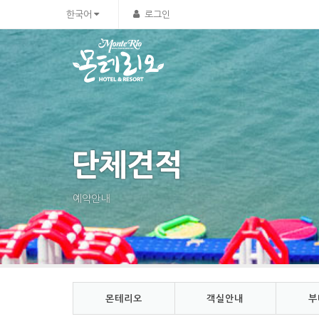
Sketchbook5, 스케치북5
Sketchbook5, 스케치북5
한국어
로그인
단체견적
예약안내
몬테리오
객실안내
부