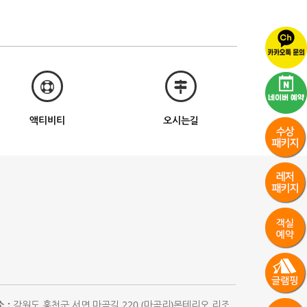
액티비티
오시는길
 :
강원도 홍천군 서면 마곡길 220 (마곡리)몬테리오 리조