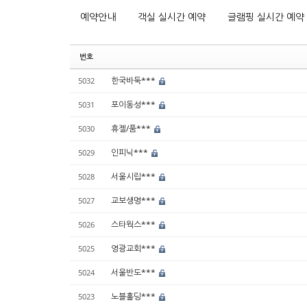
예약안내
객실 실시간 예약
글램핑 실시간 예약
번호
한국바둑***
5032
포이동성***
5031
휴젤/품***
5030
인피닉***
5029
서울시립***
5028
교보생명***
5027
스타웍스***
5026
영광교회***
5025
서울반도***
5024
노블홀딩***
5023