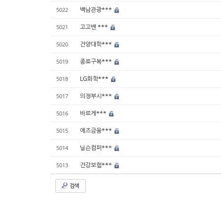
백남관광***
5022
고고밴 ***
5021
건양대학***
5020
종로구복***
5019
LG화학***
5018
의정부시***
5017
바르게***
5016
에즈금융***
5015
닐슨컴퍼***
5014
건강보험***
5013
검색