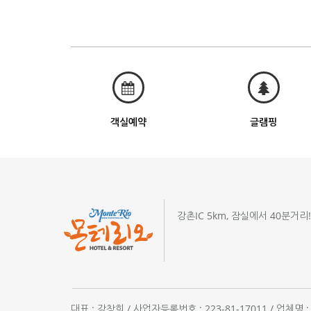
객실예약
글램핑
강촌IC 5km, 잠실에서 40분거리
대표 : 강창희 / 사업자등록번호 : 223-81-17011 / 업