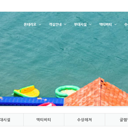
몬테리오
객실안내
부대시설
액티비티
수
대시설
액티비티
수상레저
글램