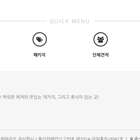
QUICK MENU
패키지
단체견적
!! 짜릿한 레져와 맛있는 먹거리, 그리고 휴식이 있는 곳!
체명 : 몬테리오 주식회사 / 통신판매업신고번호 제2014-강원홍천-0042호
|
주소