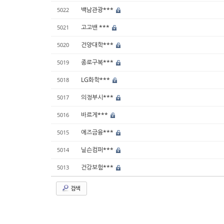
백남관광***
5022
고고밴 ***
5021
건양대학***
5020
종로구복***
5019
LG화학***
5018
의정부시***
5017
바르게***
5016
에즈금융***
5015
닐슨컴퍼***
5014
건강보험***
5013
검색