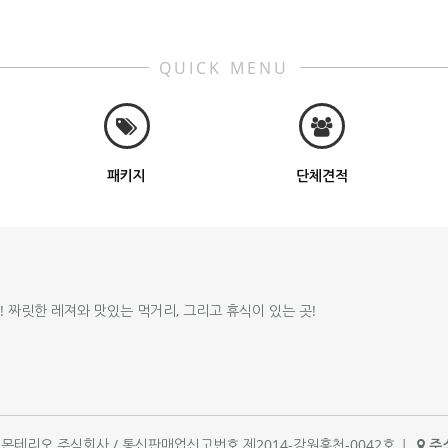
QUICK MENU
패키지
단체견적
!! 짜릿한 레져와 맛있는 먹거리, 그리고 휴식이 있는 곳!
체명 : 몬테리오 주식회사 / 통신판매업신고번호 제2014-강원홍천-0042호
|
주소