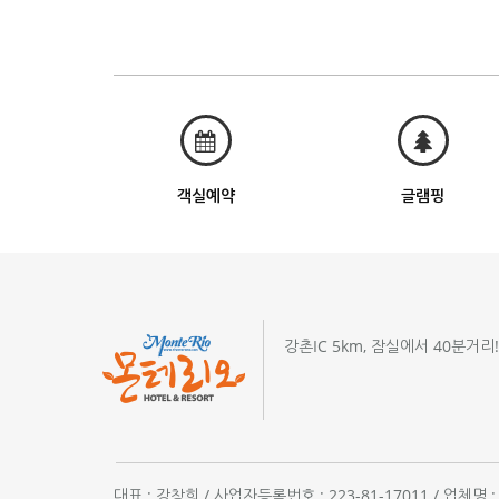
객실예약
글램핑
강촌IC 5km, 잠실에서 40분거리
대표 : 강창희 / 사업자등록번호 : 223-81-17011 / 업