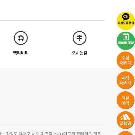
액티비티
오시는길
 :
강원도 홍천군 서면 마곡길 220 (마곡리)몬테리오 리조