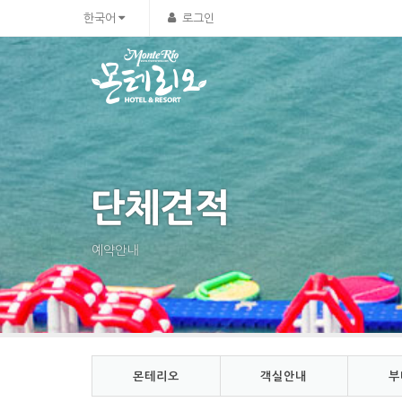
Sketchbook5, 스케치북5
Sketchbook5, 스케치북5
한국어
로그인
단체견적
예약안내
몬테리오
객실안내
부