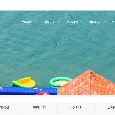
몬테리오
객실안내
부대시설
액티비티
수
대시설
액티비티
수상레저
글램