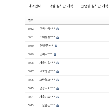
예약안내
객실 실시간 예약
글램핑 실시간 예약
번호
한국바둑***
5032
포이동성***
5031
휴젤/품***
5030
인피닉***
5029
서울시립***
5028
교보생명***
5027
스타웍스***
5026
영광교회***
5025
서울반도***
5024
노블홀딩***
5023