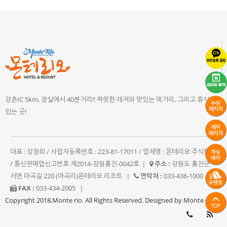
강촌IC 5km, 잠실에서 40분거리!! 짜릿한 레져와 맛있는 먹거리, 그리고 휴식이
있는 곳!
대표 : 강창희 / 사업자등록번호 : 223-81-17011 / 업체명 : 몬테리오 주식회사
/ 통신판매업신고번호 제2014-강원홍천-0042호
|
주소 :
강원도 홍천군
서면 마곡길 220 (마곡리)몬테리오 리조트
|
연락처 :
033-436-1000
|
FAX :
033-434-2005
|
Copyright 2018,Monte rio. All Rights Reserved. Designed by Monte rio.