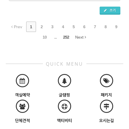
쓰기
Prev
1
2
3
4
5
6
7
8
9
10
...
252
Next
QUICK MENU
객실예약
글램핑
패키지
단체견적
액티비티
오시는길