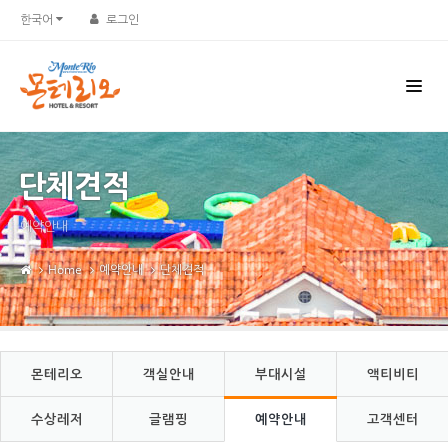
Sketchbook5, 스케치북5
Sketchbook5, 스케치북5
한국어
로그인
단체견적
예약안내
Home
예약안내
단체견적
몬테리오
객실안내
부대시설
액티비티
수상레저
글램핑
예약안내
고객센터