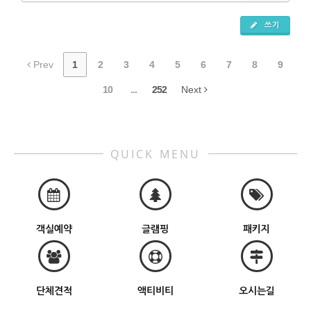
쓰기
Prev
1
2
3
4
5
6
7
8
9
10
...
252
Next
QUICK MENU
객실예약
글램핑
패키지
단체견적
액티비티
오시는길