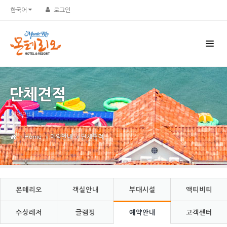
Sketchbook5, 스케치북5
Sketchbook5, 스케치북5
한국어
로그인
단체견적
예약안내
Home
예약안내
단체견적
몬테리오
객실안내
부대시설
액티비티
수상레저
글램핑
예약안내
고객센터