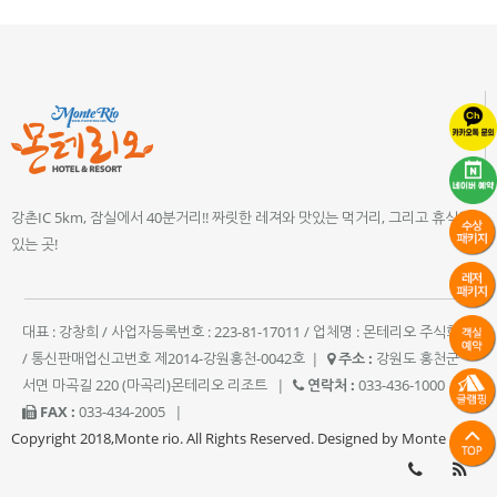
강촌IC 5km, 잠실에서 40분거리!! 짜릿한 레져와 맛있는 먹거리, 그리고 휴식이
있는 곳!
대표 : 강창희 / 사업자등록번호 : 223-81-17011 / 업체명 : 몬테리오 주식회사
/ 통신판매업신고번호 제2014-강원홍천-0042호
|
주소 :
강원도 홍천군
서면 마곡길 220 (마곡리)몬테리오 리조트
|
연락처 :
033-436-1000
|
FAX :
033-434-2005
|
Copyright 2018,Monte rio. All Rights Reserved. Designed by Monte rio.