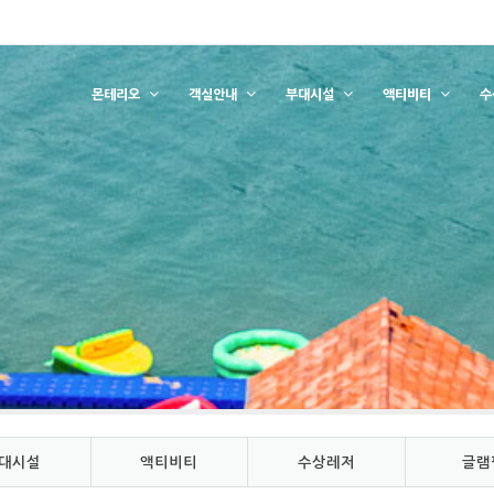
몬테리오
객실안내
부대시설
액티비티
수
대시설
액티비티
수상레저
글램