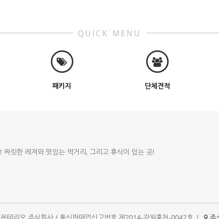
QUICK MENU
패키지
단체견적
!! 짜릿한 레져와 맛있는 먹거리, 그리고 휴식이 있는 곳!
체명 : 몬테리오 주식회사 / 통신판매업신고번호 제2014-강원홍천-0042호
|
주소