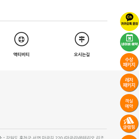
액티비티
오시는길
 :
강원도 홍천군 서면 마곡길 220 (마곡리)몬테리오 리조