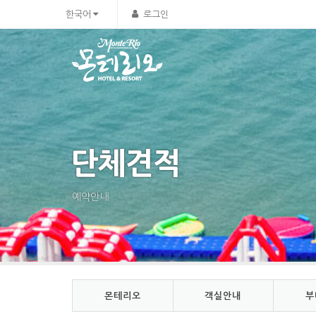
Sketchbook5, 스케치북5
Sketchbook5, 스케치북5
한국어
로그인
단체견적
예약안내
몬테리오
객실안내
부