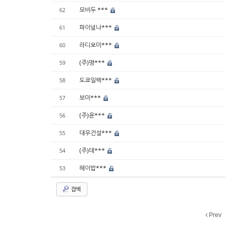
모비두 ***
62
파이널나***
61
라디오미***
60
(주)명***
59
도쿄일렉***
58
보미***
57
(주)윤***
56
대우건설***
55
(주)데***
54
헤이밥***
53
검색
Prev