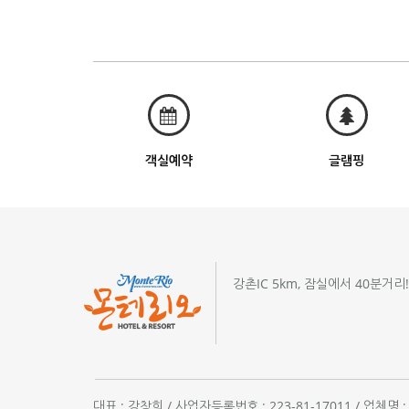
객실예약
글램핑
강촌IC 5km, 잠실에서 40분거리
대표 : 강창희 / 사업자등록번호 : 223-81-17011 / 업