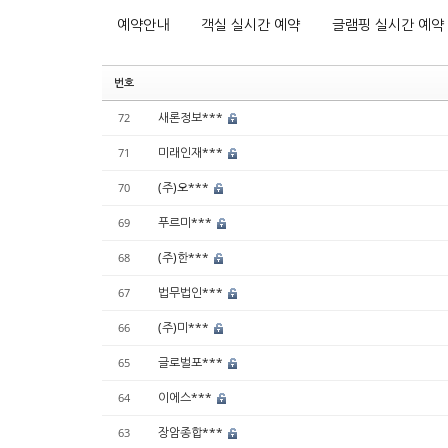
예약안내
객실 실시간 예약
글램핑 실시간 예약
번호
새론정보***
72
미래인재***
71
(주)오***
70
푸르미***
69
(주)한***
68
법무법인***
67
(주)미***
66
글로벌포***
65
이에스***
64
장암종합***
63