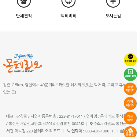
단체견적
액티비티
오시는길
강촌IC 5km, 잠실에서 40분거리!! 짜릿한 레져와 맛있는 먹거리, 그리고 휴식이
있는 곳!
대표 : 강창희 / 사업자등록번호 : 223-81-17011 / 업체명 : 몬테리오 주식회사
/ 통신판매업신고번호 제2014-강원홍천-0042호
|
주소 :
강원도 홍천군
서면 마곡길 220 몬테리오 리조트
|
연락처 :
033-436-1000~1
|