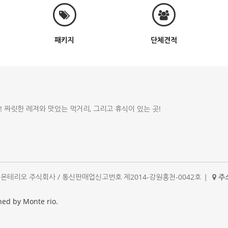
패키지
단체견적
!! 짜릿한 레져와 맛있는 먹거리, 그리고 휴식이 있는 곳!
체명 : 몬테리오 주식회사 / 통신판매업신고번호 제2014-강원홍천-0042호
|
주소
|
ned by Monte rio.