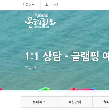
한국어
로그인
1:1 상담 - 글램핑
고객센터
몬테리오
객실안내
부