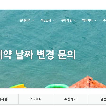
몬테리오
객실안내
부대시설
액티비티
수
 예약 날짜 변경 문의
대시설
액티비티
수상레저
글