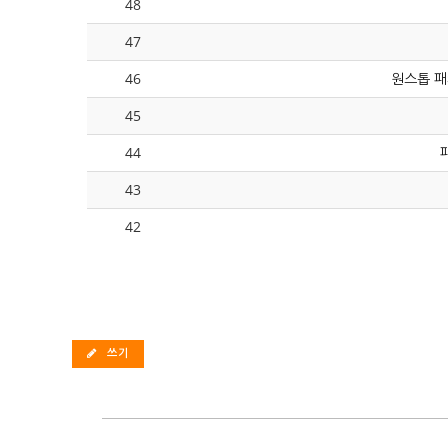
48
47
46
원스톱 패
45
44
43
42
쓰기