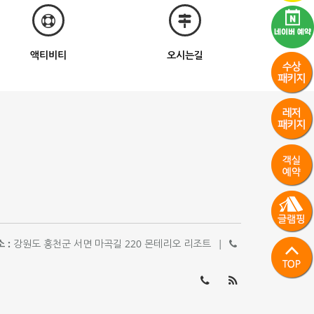
액티비티
오시는길
 :
강원도 홍천군 서면 마곡길 220 몬테리오 리조트
|
033-