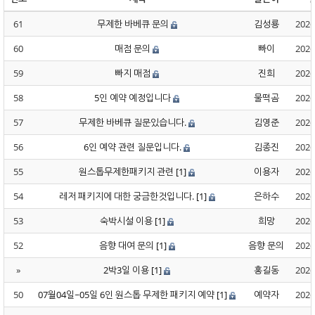
61
무제한 바베큐 문의
김성룡
2026
60
매점 문의
빠이
2026
59
빠지 매점
진희
2026
58
5인 예약 예정입니다
물떡곰
2026
57
무제한 바베큐 질문있습니다.
김영준
2026
56
6인 예약 관련 질문입니다.
김종진
2026
55
원스톱무제한패키지 관련
[1]
이용자
2026
54
레저 패키지에 대한 궁금한것입니다.
[1]
은하수
2026
53
숙박시설 이용
[1]
희망
2026
52
음향 대여 문의
[1]
음향 문의
2026
»
2박3일 이용
[1]
홍길동
2026
50
07월04일~05일 6인 원스톱 무제한 패키지 예약
[1]
예약자
2026