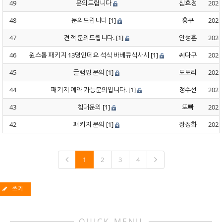
49
문의드립니다
심효정
2026
48
문의드립니다
[1]
홍쿠
2026
47
견적 문의드립니다.
[1]
안성훈
2026
46
원스톱 패키지 13명인데요 석식 바베큐식사시
[1]
쎼다구
2026
45
글램핑 문의
[1]
도토리
2025
44
패키지 예약 가능문의입니다.
[1]
정수선
2025
43
침대문의
[1]
또빠
2025
42
패키지 문의
[1]
장정화
2025
1
2
3
4
쓰기
QUICK MENU