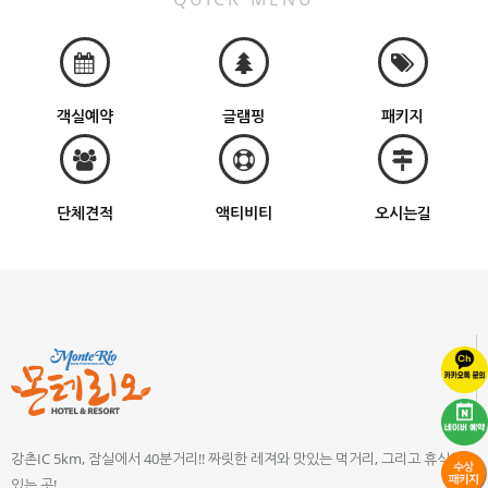
객실예약
글램핑
패키지
단체견적
액티비티
오시는길
강촌IC 5km, 잠실에서 40분거리!! 짜릿한 레져와 맛있는 먹거리, 그리고 휴식이
있는 곳!