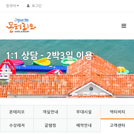
한국어
로그인
1:1 상담 - 2박3일 이용
고객센터
Home
고객센터
1:1 상담
몬테리오
객실안내
부대시설
액티비티
수상레저
글램핑
예약안내
고객센터