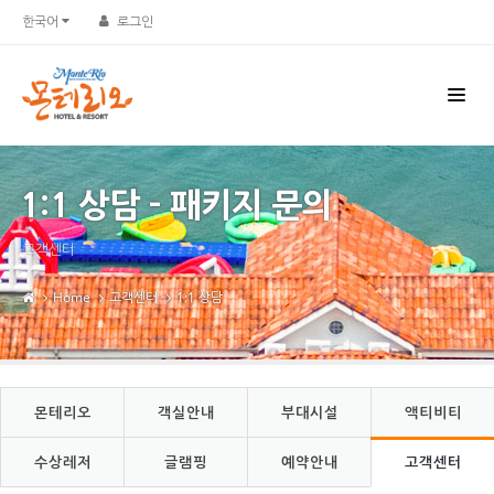
한국어
로그인
1:1 상담 - 패키지 문의
고객센터
Home
고객센터
1:1 상담
몬테리오
객실안내
부대시설
액티비티
수상레저
글램핑
예약안내
고객센터