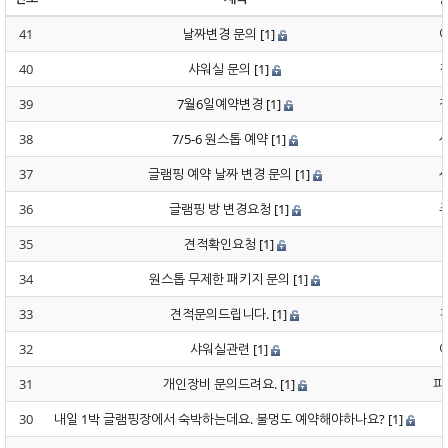
41
날짜변경 문의
[1]
40
샤워실 문의
[1]
39
7월6일예약변경
[1]
38
7/5-6 원스톱 예약
[1]
37
글램핑 예약 날짜 변경 문의
[1]
36
글램핑 방 변경요청
[1]
35
견적확인요청
[1]
34
원스톱 무제한 패키지 문의
[1]
33
견적문의드립니다.
[1]
32
샤워실관련
[1]
31
개인장비 문의드려요.
[1]
파
30
내일 1박 글램핑장에서 숙박하는데요. 불멍도 예약해야하나요?
[1]