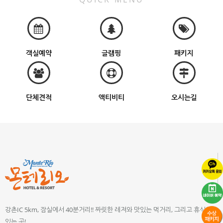
객실예약
글램핑
패키지
단체견적
액티비티
오시는길
강촌IC 5km, 잠실에서 40분거리!! 짜릿한 레져와 맛있는 먹거리, 그리고 휴식이
있는 곳!