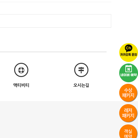
액티비티
오시는길