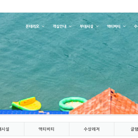
몬테리오
객실안내
부대시설
액티비티
수
대시설
액티비티
수상레저
글