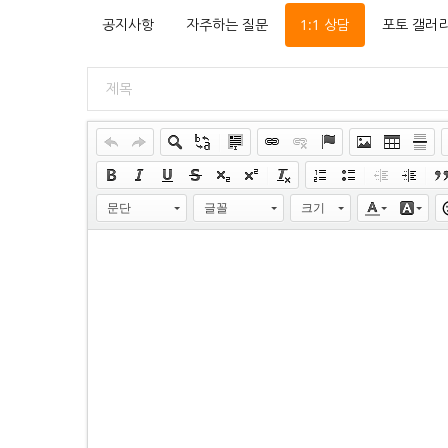
공지사항
자주하는 질문
1:1 상담
포토 갤러
문단
글꼴
크기