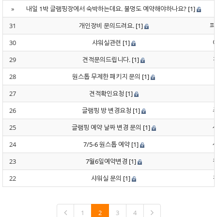
»
내일 1박 글램핑장에서 숙박하는데요. 불멍도 예약해야하나요?
[1]
31
개인장비 문의드려요.
[1]
파
30
샤워실관련
[1]
29
견적문의드립니다.
[1]
28
원스톱 무제한 패키지 문의
[1]
27
견적확인요청
[1]
26
글램핑 방 변경요청
[1]
25
글램핑 예약 날짜 변경 문의
[1]
24
7/5-6 원스톱 예약
[1]
23
7월6일예약변경
[1]
22
샤워실 문의
[1]
1
2
3
4