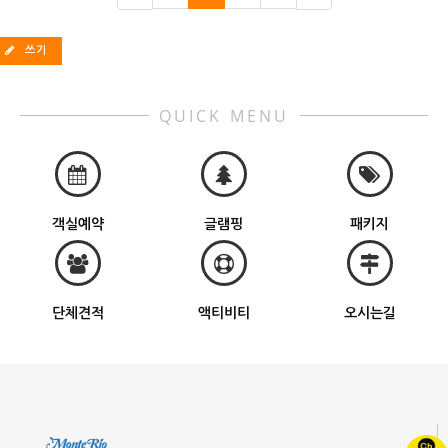
쓰기
QUICK MENU
객실예약
글램핑
패키지
단체견적
액티비티
오시는길