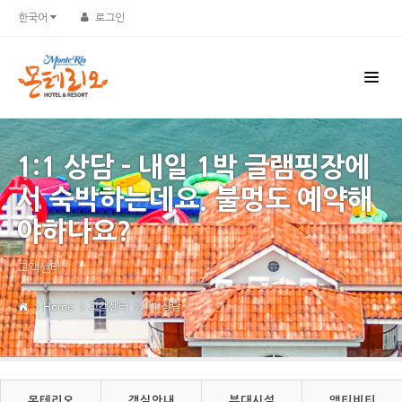
한국어
로그인
1:1 상담 - 내일 1박 글램핑장에
서 숙박하는데요. 불멍도 예약해
야하나요?
고객센터
Home
고객센터
1:1 상담
몬테리오
객실안내
부대시설
액티비티